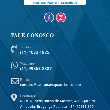
FALE CONOSCO
Telefone

(11) 4032-1985
WhatsApp

(11) 99863-8887
E-mail

contato@santanaesquadrias.com.br
Localização

R. Dr. Rubens Borba de Moraes, 480 – Jardim
Amapola, Bragança Paulista – SP, 12919-610