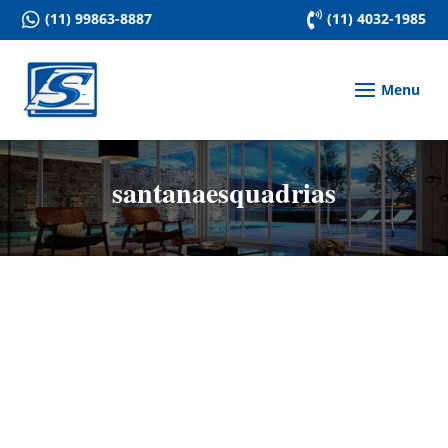

(11) 99863-8887

(11) 4032-1985
santanaesquadrias