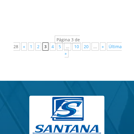
Página 3 de
28
«
1
2
3
4
5
...
10
20
...
»
Última
»