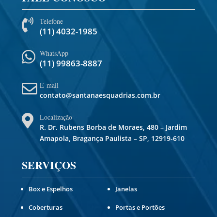
Telefone

(11) 4032-1985
WhatsApp

(11) 99863-8887
E-mail

contato@santanaesquadrias.com.br
Localização

R. Dr. Rubens Borba de Moraes, 480 – Jardim
Amapola, Bragança Paulista – SP, 12919-610
SERVIÇOS
Box e Espelhos
Janelas
Coberturas
Portas e Portões