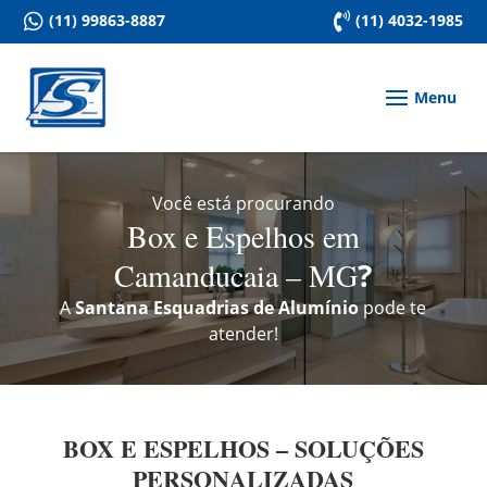

(11) 99863-8887

(11) 4032-1985
Você está procurando
Box e Espelhos em
Camanducaia – MG
?
A
Santana Esquadrias de Alumínio
pode te
atender!
BOX E ESPELHOS – SOLUÇÕES
PERSONALIZADAS