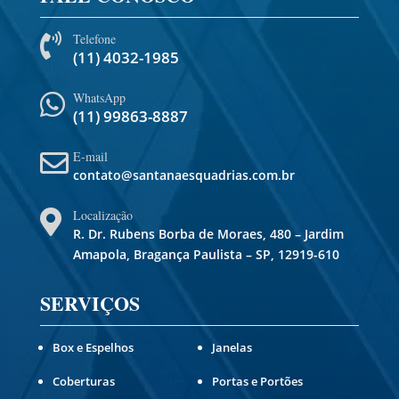
Telefone

(11) 4032-1985
WhatsApp

(11) 99863-8887
E-mail

contato@santanaesquadrias.com.br
Localização

R. Dr. Rubens Borba de Moraes, 480 – Jardim
Amapola, Bragança Paulista – SP, 12919-610
SERVIÇOS
Box e Espelhos
Janelas
Coberturas
Portas e Portões