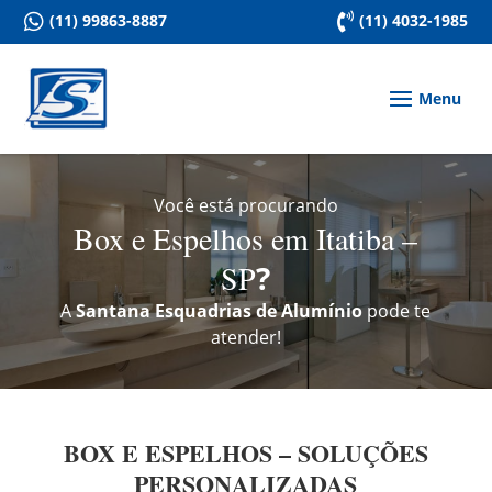

(11) 99863-8887

(11) 4032-1985
Você está procurando
Box e Espelhos em Itatiba –
SP
?
A
Santana Esquadrias de Alumínio
pode te
atender!
BOX E ESPELHOS – SOLUÇÕES
PERSONALIZADAS