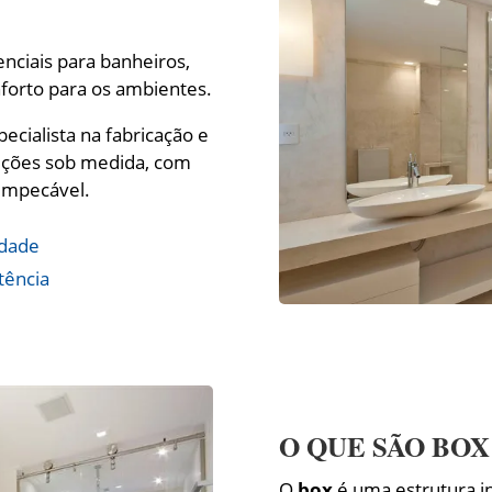
nciais para banheiros,
nforto para os ambientes.
specialista na fabricação e
luções sob medida, com
impecável.
idade
tência
O QUE SÃO BOX
O
box
é uma estrutura in