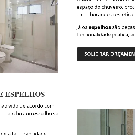
espaço do chuveiro, pro
e melhorando a estética d
Já os
espelhos
são peças
funcionalidade prática, 
SOLICITAR ORÇAME
 E ESPELHOS
envolvido de acordo com
o que o box ou espelho se
de alta durabilidade,