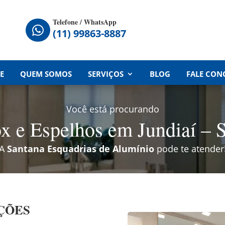
Telefone / WhatsApp

(11) 99863-8887
E
QUEM SOMOS
SERVIÇOS
BLOG
FALE CON
Você está procurando
x e Espelhos em Jundiaí – 
A
Santana Esquadrias de Alumínio
pode te atender
UÇÕES