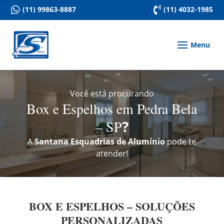

(11) 99863-8887

(11) 4032-1985
Você está procurando
Box e Espelhos em Pedra Bela
– SP
?
A
Santana Esquadrias de Alumínio
pode te
atender!
BOX E ESPELHOS – SOLUÇÕES
PERSONALIZADAS