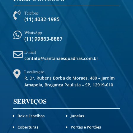
Telefone

(11) 4032-1985
WhatsApp

(11) 99863-8887
E-mail

contato@santanaesquadrias.com.br
Localização

R. Dr. Rubens Borba de Moraes, 480 – Jardim
Amapola, Bragança Paulista – SP, 12919-610
SERVIÇOS
Box e Espelhos
Janelas
Coberturas
Portas e Portões