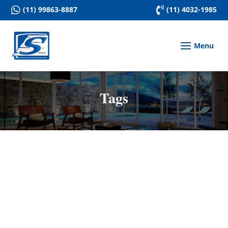

(11) 99863-8887

(11) 4032-1985
Tags