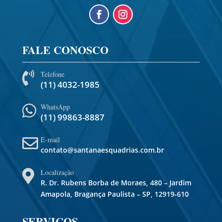
FALE CONOSCO
Telefone

(11) 4032-1985
WhatsApp

(11) 99863-8887
E-mail

contato@santanaesquadrias.com.br
Localização

R. Dr. Rubens Borba de Moraes, 480 – Jardim
Amapola, Bragança Paulista – SP, 12919-610
SERVIÇOS