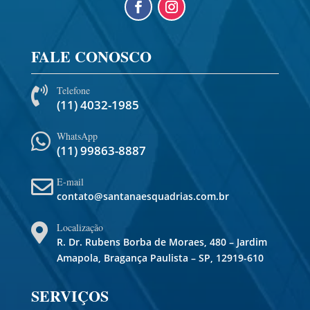
FALE CONOSCO
Telefone

(11) 4032-1985
WhatsApp

(11) 99863-8887
E-mail

contato@santanaesquadrias.com.br
Localização

R. Dr. Rubens Borba de Moraes, 480 – Jardim
Amapola, Bragança Paulista – SP, 12919-610
SERVIÇOS