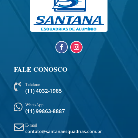
FALE CONOSCO
Telefone

(11) 4032-1985
WhatsApp

(11) 99863-8887
E-mail

contato@santanaesquadrias.com.br