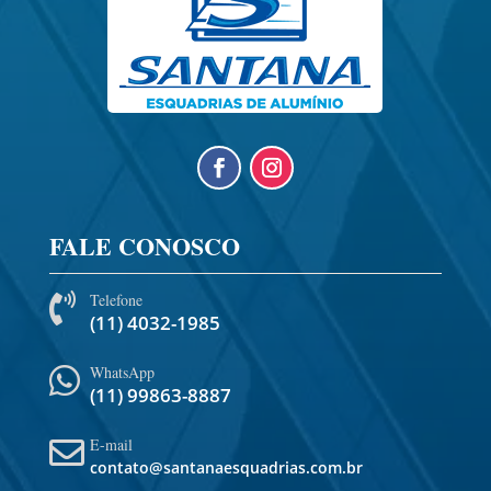
FALE CONOSCO
Telefone

(11) 4032-1985
WhatsApp

(11) 99863-8887
E-mail

contato@santanaesquadrias.com.br