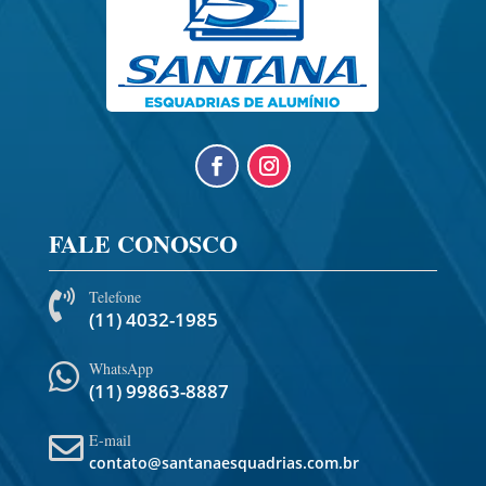
FALE CONOSCO
Telefone

(11) 4032-1985
WhatsApp

(11) 99863-8887
E-mail

contato@santanaesquadrias.com.br