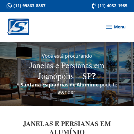

(11) 99863-8887

(11) 4032-1985
Você está procurando
Janelas e Persianas em
Joanópolis – SP
?
A
Santana Esquadrias de Alumínio
pode te
atender!
JANELAS E PERSIANAS EM
ALUMÍNIO