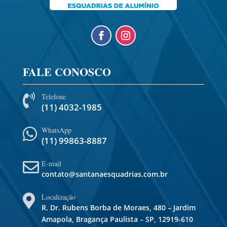
FALE CONOSCO
Telefone

(11) 4032-1985
WhatsApp

(11) 99863-8887
E-mail

contato@santanaesquadrias.com.br
Localização

R. Dr. Rubens Borba de Moraes, 480 – Jardim
Amapola, Bragança Paulista – SP, 12919-610