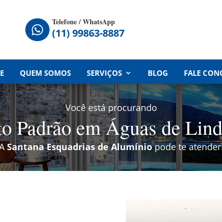
Telefone / WhatsApp

(11) 99863-8887
E
QUEM SOMOS
SERVIÇOS
BLOG
FALE CON
Você está procurando
to Padrão em Águas de Lind
A
Santana Esquadrias de Alumínio
pode te atender