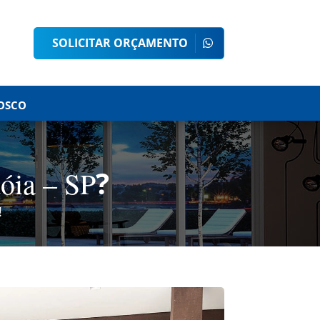
SOLICITAR ORÇAMENTO
OSCO
?
óia – SP
!