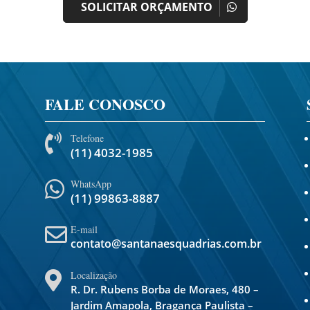
SOLICITAR ORÇAMENTO
FALE CONOSCO
Telefone

(11) 4032-1985
WhatsApp

(11) 99863-8887
E-mail

contato@santanaesquadrias.com.br
Localização

R. Dr. Rubens Borba de Moraes, 480 –
Jardim Amapola, Bragança Paulista –