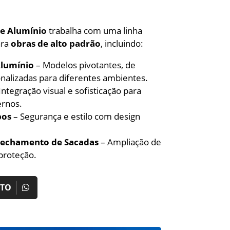
de Alumínio
trabalha com uma linha
ara
obras de alto padrão
, incluindo:
Alumínio
– Modelos pivotantes, de
nalizadas para diferentes ambientes.
Integração visual e sofisticação para
rnos.
pos
– Segurança e estilo com design
 Fechamento de Sacadas
– Ampliação de
proteção.
NTO