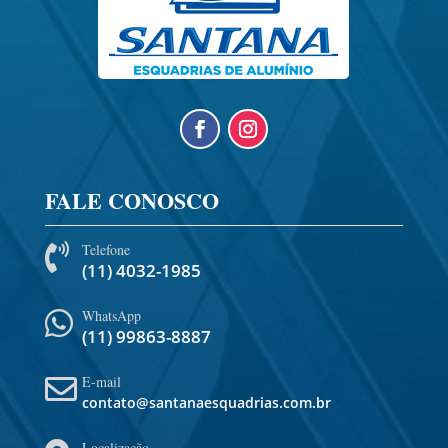
FALE CONOSCO
Telefone

(11) 4032-1985
WhatsApp

(11) 99863-8887
E-mail

contato@santanaesquadrias.com.br
Localização