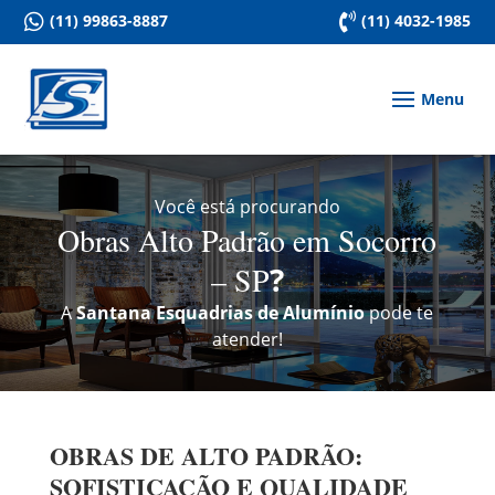

(11) 99863-8887

(11) 4032-1985
Você está procurando
Obras Alto Padrão em Socorro
– SP
?
A
Santana Esquadrias de Alumínio
pode te
atender!
OBRAS DE ALTO PADRÃO:
SOFISTICAÇÃO E QUALIDADE