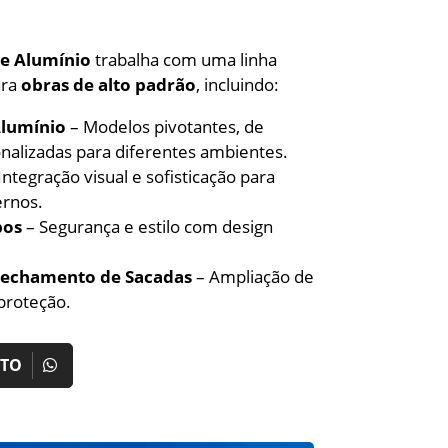
de Alumínio
trabalha com uma linha
ara
obras de alto padrão
, incluindo:
Alumínio
– Modelos pivotantes, de
nalizadas para diferentes ambientes.
Integração visual e sofisticação para
rnos.
pos
– Segurança e estilo com design
 Fechamento de Sacadas
– Ampliação de
proteção.
NTO