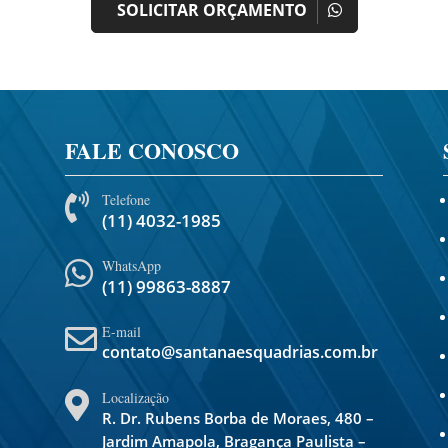
SOLICITAR ORÇAMENTO
FALE CONOSCO
Telefone

(11) 4032-1985
WhatsApp

(11) 99863-8887
E-mail

contato@santanaesquadrias.com.br
Localização

R. Dr. Rubens Borba de Moraes, 480 –
Jardim Amapola, Bragança Paulista –