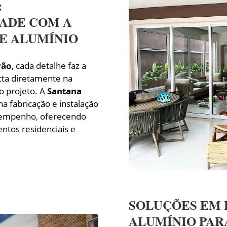
:
DADE COM A
E ALUMÍNIO
rão
, cada detalhe faz a
cta diretamente na
do projeto. A
Santana
na fabricação e instalação
sempenho, oferecendo
tos residenciais e
SOLUÇÕES EM 
ALUMÍNIO PAR