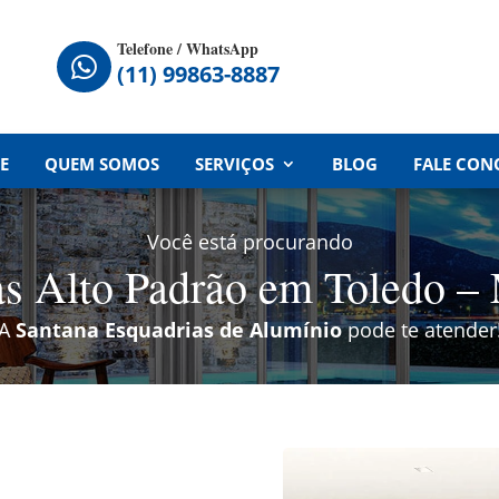
Telefone / WhatsApp

(11) 99863-8887
E
QUEM SOMOS
SERVIÇOS
BLOG
FALE CON
Você está procurando
s Alto Padrão em Toledo 
A
Santana Esquadrias de Alumínio
pode te atender