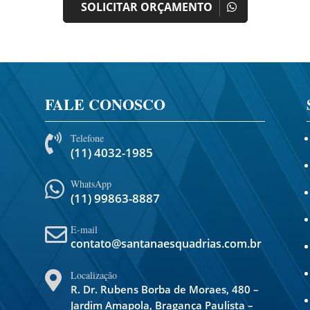
SOLICITAR ORÇAMENTO
FALE CONOSCO
Telefone

(11) 4032-1985
WhatsApp

(11) 99863-8887
E-mail

contato@santanaesquadrias.com.br
Localização

R. Dr. Rubens Borba de Moraes, 480 –
Jardim Amapola, Bragança Paulista –