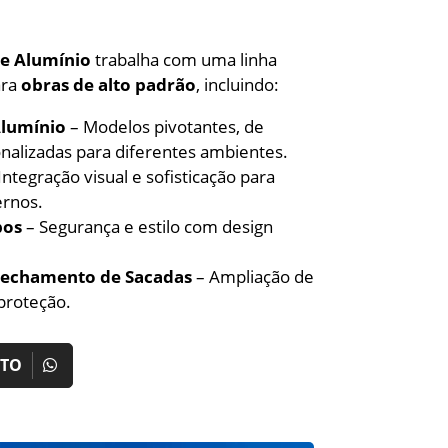
de Alumínio
trabalha com uma linha
ara
obras de alto padrão
, incluindo:
Alumínio
– Modelos pivotantes, de
nalizadas para diferentes ambientes.
Integração visual e sofisticação para
rnos.
pos
– Segurança e estilo com design
 Fechamento de Sacadas
– Ampliação de
proteção.
NTO