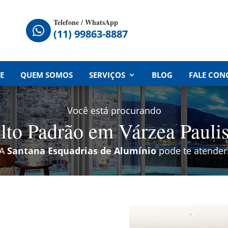
Telefone / WhatsApp

(11) 99863-8887
E
QUEM SOMOS
SERVIÇOS
BLOG
FALE CON
Você está procurando
lto Padrão em Várzea Paulis
A
Santana Esquadrias de Alumínio
pode te atender