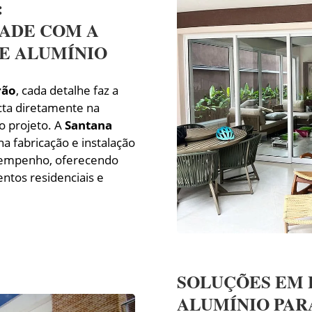
:
DADE COM A
E ALUMÍNIO
rão
, cada detalhe faz a
cta diretamente na
do projeto. A
Santana
na fabricação e instalação
sempenho, oferecendo
tos residenciais e
SOLUÇÕES EM 
ALUMÍNIO PAR