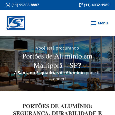

(11) 99863-8887

(11) 4032-1985
Você está procurando
Portões de Alumínio em
Mairiporã – SP
?
A
Santana Esquadrias de Alumínio
pode te
atender!
PORTÕES DE ALUMÍNIO:
SEGURANÇA, DURABILIDADE E