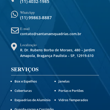
(11) 4032-1985
WhatsApp

(11) 99863-8887
E-mail

contato@santanaesquadrias.com.br
Localização

R. Dr. Rubens Borba de Moraes, 480 – Jardim
Amapola, Bragança Paulista – SP, 12919-610
SERVIÇOS
Box e Espelhos
Janelas
Coberturas
Portas e Portões
Esquadrias de Alumínio
Vidros Temperados
Guarda-corpo e Corrimão