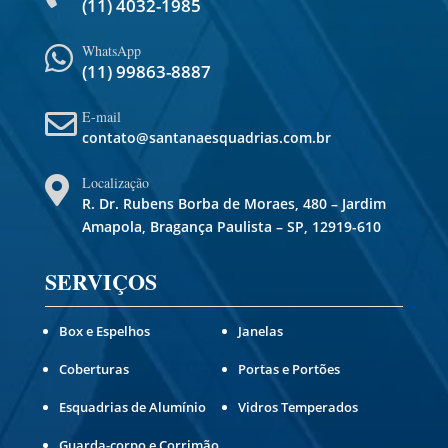
(11) 4032-1985
WhatsApp

(11) 99863-8887
E-mail

contato@santanaesquadrias.com.br
Localização

R. Dr. Rubens Borba de Moraes, 480 – Jardim
Amapola, Bragança Paulista – SP, 12919-610
SERVIÇOS
Box e Espelhos
Janelas
Coberturas
Portas e Portões
Esquadrias de Alumínio
Vidros Temperados
Guarda-corpo e Corrimão