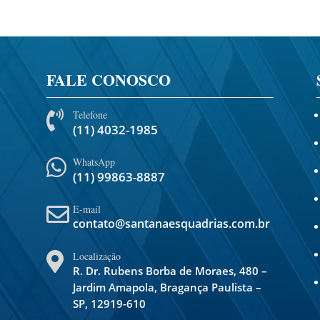
FALE CONOSCO
Telefone

(11) 4032-1985
WhatsApp

(11) 99863-8887
E-mail

contato@santanaesquadrias.com.br
Localização

R. Dr. Rubens Borba de Moraes, 480 –
Jardim Amapola, Bragança Paulista –
SP, 12919-610