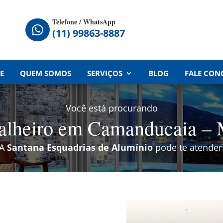
Telefone / WhatsApp

(11) 99863-8887
E
QUEM SOMOS
SERVIÇOS
BLOG
FALE CON
Você está procurando
ralheiro em Camanducaia –
A
Santana Esquadrias de Alumínio
pode te atender