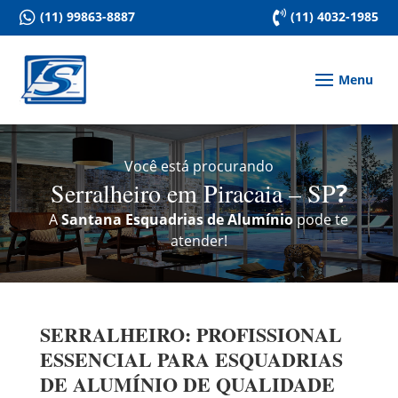

(11) 99863-8887

(11) 4032-1985
Você está procurando
Serralheiro em Piracaia – SP
?
A
Santana Esquadrias de Alumínio
pode te
atender!
SERRALHEIRO: PROFISSIONAL
ESSENCIAL PARA ESQUADRIAS
DE ALUMÍNIO DE QUALIDADE