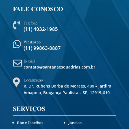
FALE CONOSCO
Telefone

(11) 4032-1985
WhatsApp

(11) 99863-8887
E-mail

contato@santanaesquadrias.com.br
Localização

R. Dr. Rubens Borba de Moraes, 480 – Jardim
Amapola, Bragança Paulista – SP, 12919-610
SERVIÇOS
Box e Espelhos
Janelas