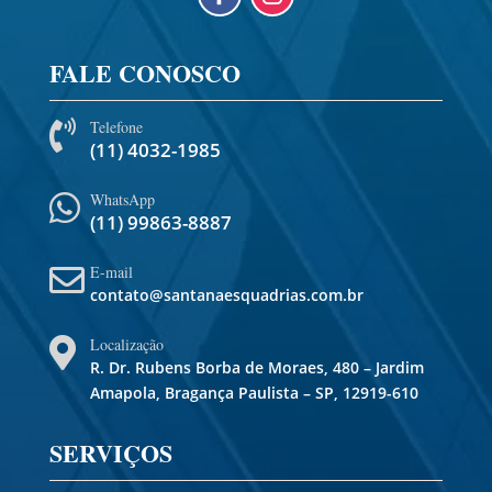
FALE CONOSCO
Telefone

(11) 4032-1985
WhatsApp

(11) 99863-8887
E-mail

contato@santanaesquadrias.com.br
Localização

R. Dr. Rubens Borba de Moraes, 480 – Jardim
Amapola, Bragança Paulista – SP, 12919-610
SERVIÇOS