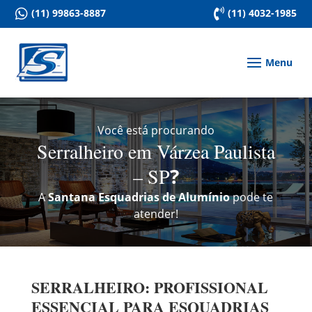

(11) 99863-8887

(11) 4032-1985
Você está procurando
Serralheiro em Várzea Paulista
– SP
?
A
Santana Esquadrias de Alumínio
pode te
atender!
SERRALHEIRO: PROFISSIONAL
ESSENCIAL PARA ESQUADRIAS