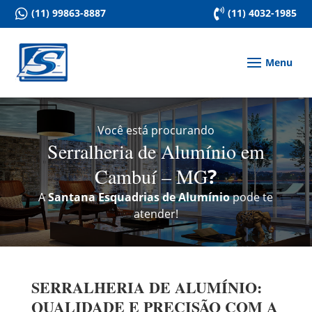

(11) 99863-8887

(11) 4032-1985
Você está procurando
Serralheria de Alumínio em
Cambuí – MG
?
A
Santana Esquadrias de Alumínio
pode te
atender!
SERRALHERIA DE ALUMÍNIO:
QUALIDADE E PRECISÃO COM A