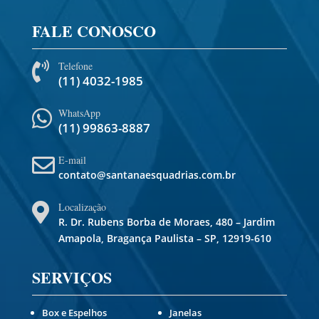
FALE CONOSCO
Telefone

(11) 4032-1985
WhatsApp

(11) 99863-8887
E-mail

contato@santanaesquadrias.com.br
Localização

R. Dr. Rubens Borba de Moraes, 480 – Jardim
Amapola, Bragança Paulista – SP, 12919-610
SERVIÇOS
Box e Espelhos
Janelas