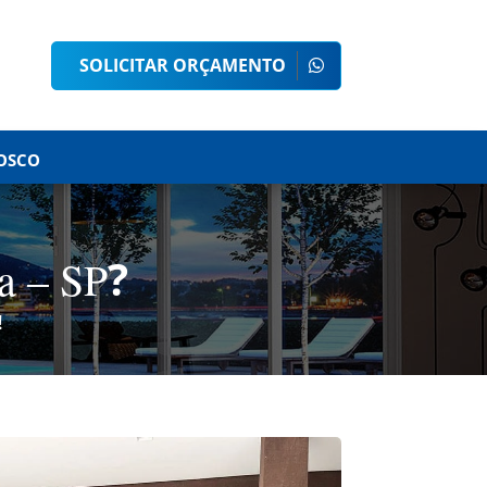
SOLICITAR ORÇAMENTO
OSCO
?
a – SP
!