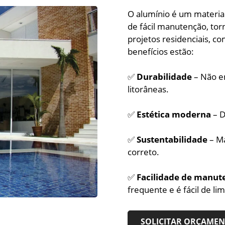
O alumínio é um material
de fácil manutenção, to
projetos residenciais, com
benefícios estão:
✅
Durabilidade
– Não e
litorâneas.
✅
Estética moderna
– D
✅
Sustentabilidade
– Ma
correto.
✅
Facilidade de manut
frequente e é fácil de li
SOLICITAR ORÇAME