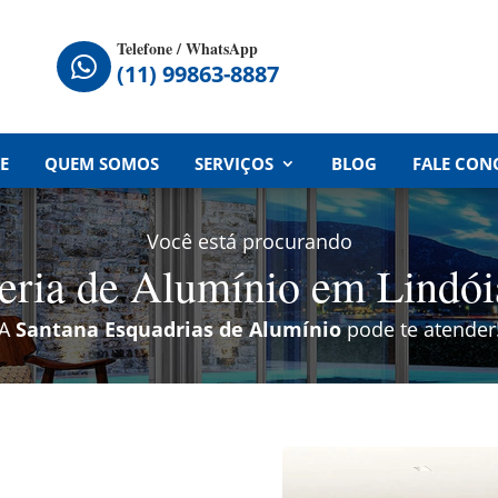
Telefone / WhatsApp

(11) 99863-8887
E
QUEM SOMOS
SERVIÇOS
BLOG
FALE CON
Você está procurando
heria de Alumínio em Lindói
A
Santana Esquadrias de Alumínio
pode te atender