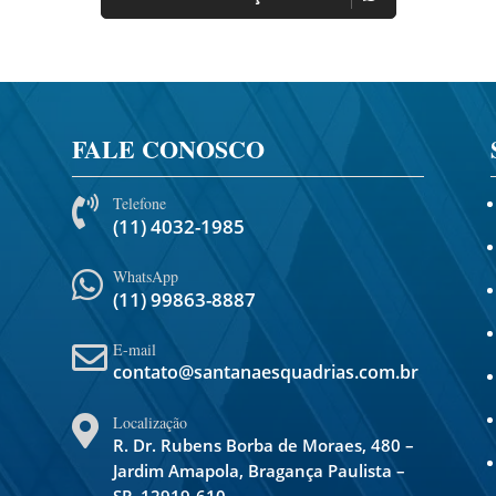
FALE CONOSCO
Telefone

(11) 4032-1985
WhatsApp

(11) 99863-8887
E-mail

contato@santanaesquadrias.com.br
Localização

R. Dr. Rubens Borba de Moraes, 480 –
Jardim Amapola, Bragança Paulista –
SP, 12919-610