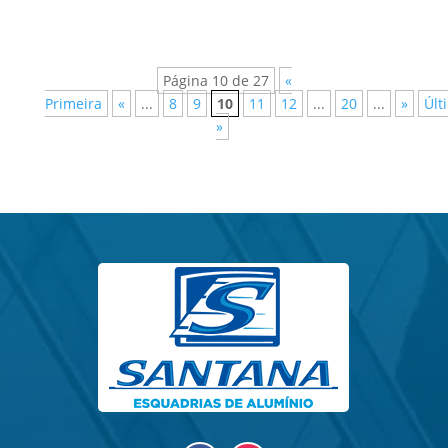
Página 10 de 27
«
Primeira
«
...
8
9
10
11
12
...
20
...
»
Últ
»