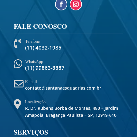
FALE CONOSCO
Telefone

(11) 4032-1985
WhatsApp

(11) 99863-8887
E-mail

contato@santanaesquadrias.com.br
Localização

R. Dr. Rubens Borba de Moraes, 480 – Jardim
Amapola, Bragança Paulista – SP, 12919-610
SERVIÇOS