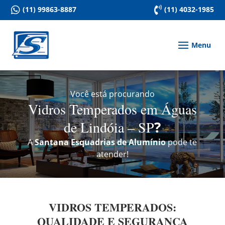

(11) 99863-8887

(11) 4032-1985
Você está procurando
Vidros Temperados em Águas
de Lindóia – SP
?
A
Santana Esquadrias de Alumínio
pode te
atender!
VIDROS TEMPERADOS:
QUALIDADE E SEGURANÇA