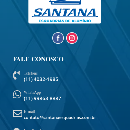
FALE CONOSCO
Telefone

(11) 4032-1985
WhatsApp

(11) 99863-8887
E-mail

contato@santanaesquadrias.com.br